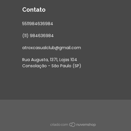
Contato
5511984636984
(11) 984636984
atroxcasualclub@gmail.com
Rua Augusta, 1371, Lojas 104
Consolação - São Paulo (SP)