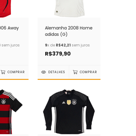
006 Away
Alemanha 2008 Home
adidas (G)
3
sem juros
9
x de
R$42,21
sem juros
R$379,90
COMPRAR
DETALHES
COMPRAR