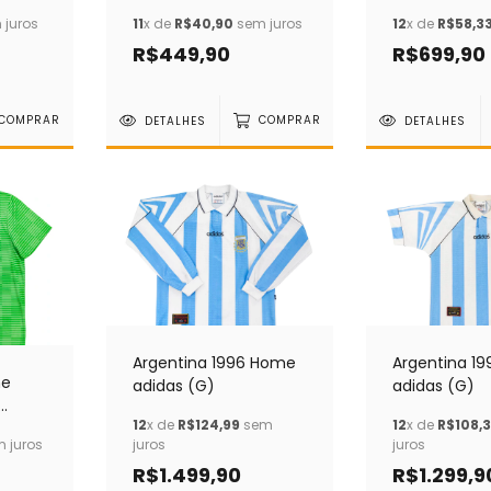
juros
11
x de
R$40,90
sem juros
12
x de
R$58,3
R$449,90
R$699,90
COMPRAR
DETALHES
COMPRAR
DETALHES
Argentina 1996 Home
Argentina 1
me
adidas (G)
adidas (G)
12
x de
R$124,99
sem
12
x de
R$108,
 juros
juros
juros
R$1.499,90
R$1.299,9