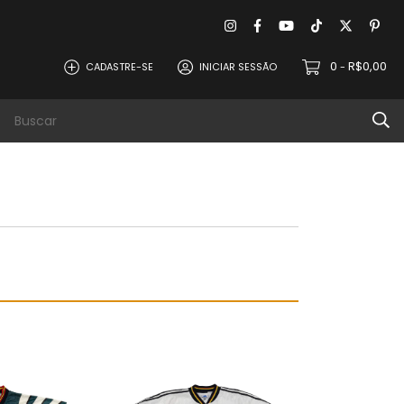
0
R$0,00
CADASTRE-SE
INICIAR SESSÃO
-
evoluções
Política de Privacidade
Contat