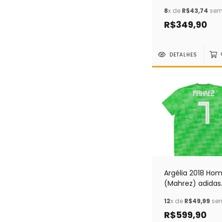
8
x de
R$43,74
sem 
R$349,90
DETALHES
Argélia 2018 Ho
(Mahrez) adidas
(GGG)
12
x de
R$49,99
sem
R$599,90