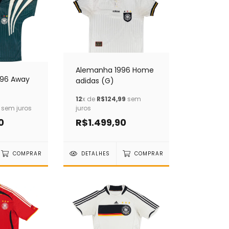
Alemanha 1996 Home
996 Away
adidas (G)
12
x de
R$124,99
sem
sem juros
juros
0
R$1.499,90
COMPRAR
DETALHES
COMPRAR