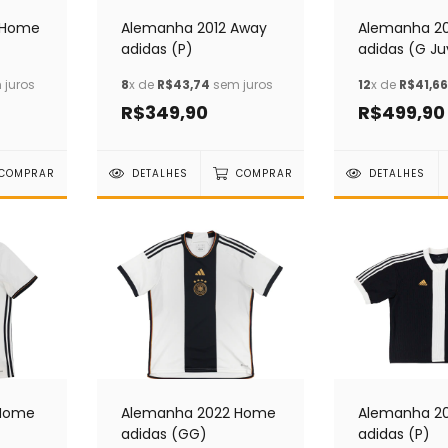
Alemanha 2012 Away
 Home
Alemanha 2
adidas (P)
adidas (G Ju
8
x de
R$43,74
sem juros
juros
12
x de
R$41,66
R$349,90
R$499,90
DETALHES
COMPRAR
COMPRAR
DETALHES
 Home
Alemanha 2022 Home
Alemanha 20
adidas (GG)
adidas (P)