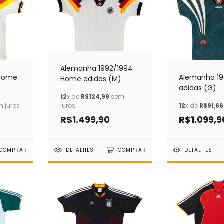
Alemanha 1992/1994
 Home
Alemanha 1
Home adidas (M)
adidas (G)
12
x de
R$124,99
sem
 juros
juros
12
x de
R$91,66
R$1.499,90
R$1.099,9
COMPRAR
DETALHES
COMPRAR
DETALHES