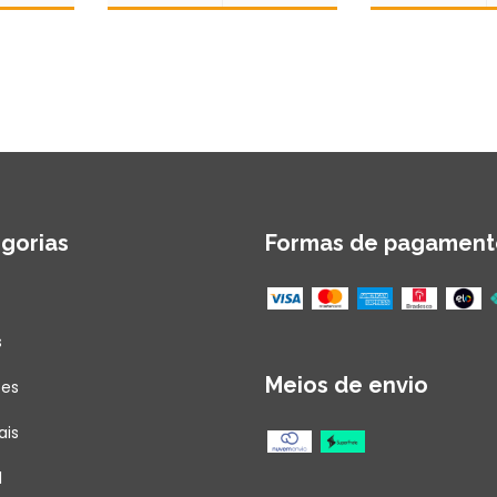
gorias
Formas de pagament
s
Meios de envio
ões
ais
l