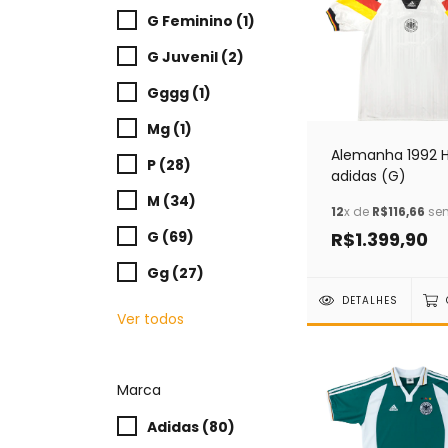
G Feminino (1)
G Juvenil (2)
Gggg (1)
Mg (1)
Alemanha 1992
P (28)
adidas (G)
M (34)
12
x de
R$116,66
sem
G (69)
R$1.399,90
Gg (27)
DETALHES
Ver todos
Marca
Adidas (80)