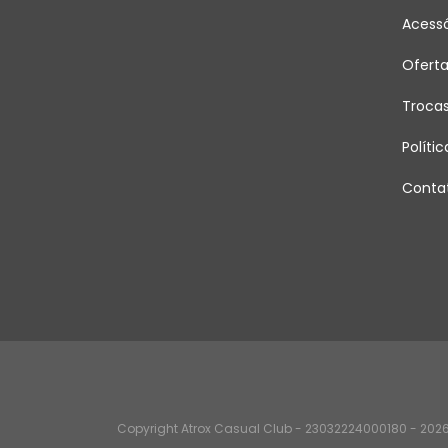
Acessó
Ofert
Troca
Políti
Conta
Copyright Atrox Casual Club - 23032224000180 - 2026.