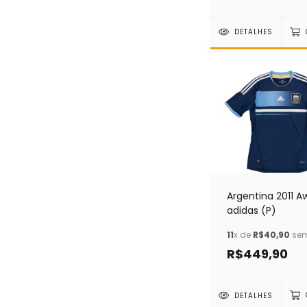
DETALHES
Argentina 2011 A
adidas (P)
11
x de
R$40,90
sem
R$449,90
DETALHES