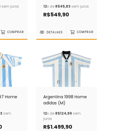
3
sem juros
12
x de
R$45,83
sem juros
R$549,90
COMPRAR
DETALHES
COMPRAR
997 Home
Argentina 1998 Home
adidas (M)
33
sem
12
x de
R$124,99
sem
juros
0
R$1.499,90