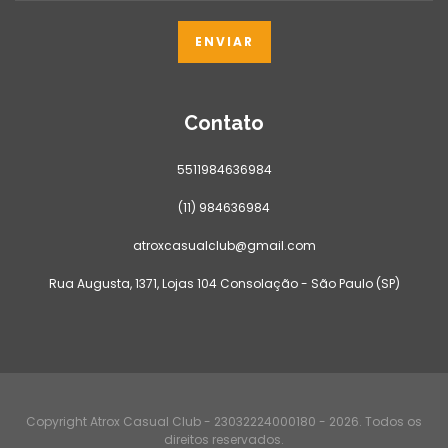
Contato
5511984636984
(11) 984636984
atroxcasualclub@gmail.com
Rua Augusta, 1371, Lojas 104 Consolação - São Paulo (SP)
Copyright Atrox Casual Club - 23032224000180 - 2026. Todos os
direitos reservados.