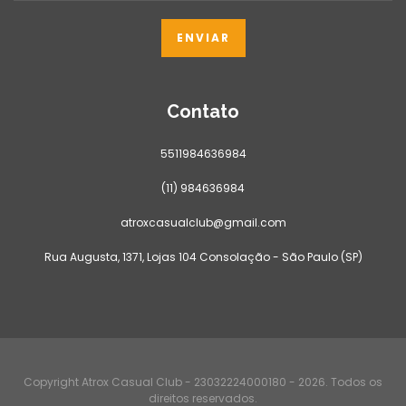
Contato
5511984636984
(11) 984636984
atroxcasualclub@gmail.com
Rua Augusta, 1371, Lojas 104 Consolação - São Paulo (SP)
Copyright Atrox Casual Club - 23032224000180 - 2026. Todos os
direitos reservados.