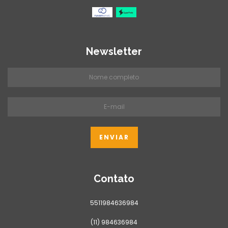
Newsletter
Contato
5511984636984
(11) 984636984