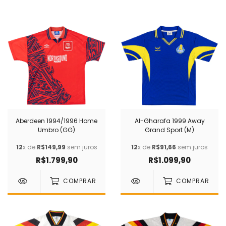
Aberdeen 1994/1996 Home
Al-Gharafa 1999 Away
Umbro (GG)
Grand Sport (M)
12
x de
R$149,99
sem juros
12
x de
R$91,66
sem juros
R$1.799,90
R$1.099,90
COMPRAR
COMPRAR