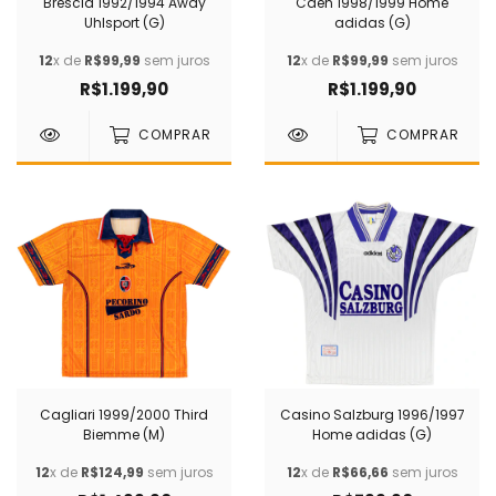
Brescia 1992/1994 Away
Caen 1998/1999 Home
Uhlsport (G)
adidas (G)
12
x de
R$99,99
sem juros
12
x de
R$99,99
sem juros
R$1.199,90
R$1.199,90
COMPRAR
COMPRAR
Cagliari 1999/2000 Third
Casino Salzburg 1996/1997
Biemme (M)
Home adidas (G)
12
x de
R$124,99
sem juros
12
x de
R$66,66
sem juros