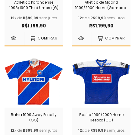
Athletico Paranaense
Atlético de Madrid
1998/1999 Third Umbro (G)
1999/2000 Home (Gamarra)
Reebok (GG)
12
x de
R$99,99
sem juros
12
x de
R$99,99
sem juros
R$1.199,90
R$1.199,90
COMPRAR
COMPRAR
Bahia 1999 Away Penalty
Bastia 1999/2000 Home
(GG)
Reebok (GG)
12
x de
R$99,99
sem juros
12
x de
R$99,99
sem juros