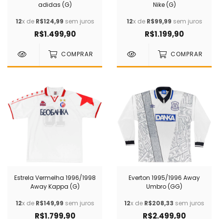
adidas (G)
Nike (G)
12
x de
R$124,99
sem juros
12
x de
R$99,99
sem juros
R$1.499,90
R$1.199,90
COMPRAR
COMPRAR
Estrela Vermelha 1996/1998
Everton 1995/1996 Away
Away Kappa (G)
Umbro (GG)
12
x de
R$149,99
sem juros
12
x de
R$208,33
sem juros
R$1.799,90
R$2.499,90