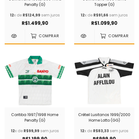
Penalty (G)
Topper (G)
12
x de
R$124,99
sem juros
12
x de
R$91,66
sem juros
R$1.499,90
R$1.099,90
COMPRAR
COMPRAR
Coritiba 1997/1998 Home
Créteil Lusitanos 1999/2000
Penalty (G)
Home Lotto (GG)
12
x de
R$99,99
sem juros
12
x de
R$83,33
sem juros
R$1.199,90
R$999,90