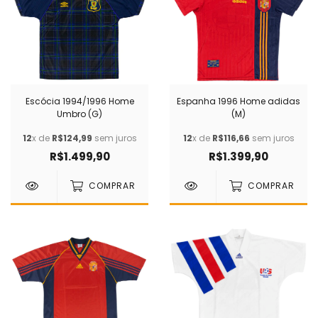
Escócia 1994/1996 Home
Espanha 1996 Home adidas
Umbro (G)
(M)
12
x de
R$124,99
sem juros
12
x de
R$116,66
sem juros
R$1.499,90
R$1.399,90
COMPRAR
COMPRAR