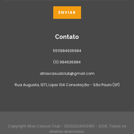
Contato
5511984636984
(11) 984636984
atroxcasualclub@gmail.com
Rua Augusta, 1371, Lojas 104 Consolação - São Paulo (SP)
Copyright Atrox Casual Club - 23032224000180 - 2026. Todos os
direitos reservados.