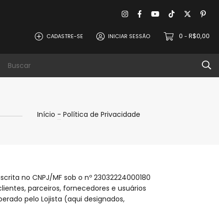
0
R$0,00
CADASTRE-SE
INICIAR SESSÃO
-
evoluções
Política de Privacidade
Contat
Início
-
Política de Privacidade
 inscrita no CNPJ/MF sob o nº 23032224000180
lientes, parceiros, fornecedores e usuários
operado pelo Lojista (aqui designados,