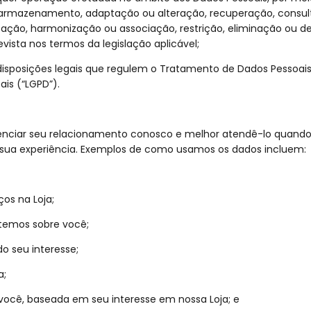
 armazenamento, adaptação ou alteração, recuperação, consulta,
lização, harmonização ou associação, restrição, eliminação ou
ista nos termos da legislação aplicável;
 disposições legais que regulem o Tratamento de Dados Pessoais, 
ais (“LGPD”).
nciar seu relacionamento conosco e melhor atendê-lo quando 
o sua experiência. Exemplos de como usamos os dados incluem:
ços na Loja;
 temos sobre você;
o seu interesse;
a;
 você, baseada em seu interesse em nossa Loja; e