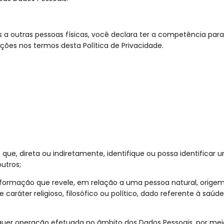
 a outras pessoas físicas, você declara ter a competência para
ações nos termos desta Política de Privacidade.
 que, direta ou indiretamente, identifique ou possa identifica
utros;
informação que revele, em relação a uma pessoa natural, origem r
de caráter religioso, filosófico ou político, dado referente à saú
lquer operação efetuada no âmbito dos Dados Pessoais, por me