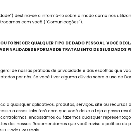
ivacidade”) destina-se a informá-lo sobre o modo como nós util
e trocamos com você (“Comunicações”).
 OU FORNECER QUALQUER TIPO DE DADO PESSOAL, VOCÊ DECL
 AS FINALIDADES E FORMAS DE TRATAMENTO DE SEUS DADOS P
o geral de nossas práticas de privacidade e das escolhas que v
ratados por nós. Se você tiver alguma dúvida sobre o uso de D
ica a quaisquer aplicativos, produtos, serviços, site ou recursos
cesso a esses links fará com que você deixe a Loja e possa res
o controlamos, endossamos ou fazemos quaisquer representações
ntes das nossas. Recomendamos que você revise a política de p
seus Dados Pessoais.