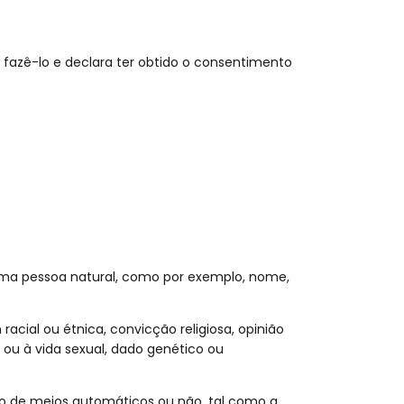
 fazê-lo e declara ter obtido o consentimento
r uma pessoa natural, como por exemplo, nome,
acial ou étnica, convicção religiosa, opinião
de ou à vida sexual, dado genético ou
io de meios automáticos ou não, tal como a