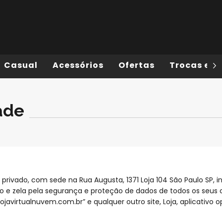
Casual
Acessórios
Ofertas
Trocas e D
ade
to privado, com sede na Rua Augusta, 1371 Loja 104 São Paulo SP,
ério e zela pela segurança e proteção de dados de todos os seus c
.lojavirtualnuvem.com.br” e qualquer outro site, Loja, aplicativo 