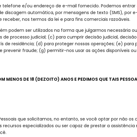
 telefone e/ou endereço de e-mail fornecido. Podemos entra
 discagem automática, por mensagens de texto (SMS), por e-m
receber, nos termos da lei e para fins comerciais razoáveis.
bém podem ser utilizados na forma que julgarmos necessária ou
de processo judicial; (c) para cumprir decisão judicial, decisã
s de residência; (d) para proteger nossas operações; (e) para p
 e prevenir fraude; (g) permitir-nos usar as ações disponíveis o
COM MENOS DE 18 (DEZOITO) ANOS E PEDIMOS QUE TAIS PES
essoais que solicitamos, no entanto, se você optar por não os
recursos especializados ou ser capaz de prestar a assistência n
cê.