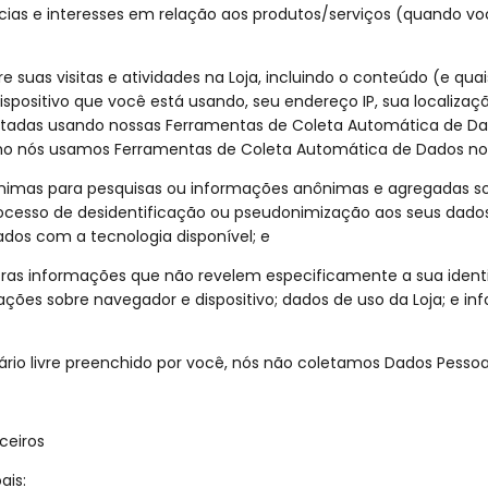
cias e interesses em relação aos produtos/serviços (quando vo
suas visitas e atividades na Loja, incluindo o conteúdo (e qua
spositivo que você está usando, seu endereço IP, sua localizaçã
tadas usando nossas Ferramentas de Coleta Automática de Dado
omo nós usamos Ferramentas de Coleta Automática de Dados no 
imas para pesquisas ou informações anônimas e agregadas sob
ocesso de desidentificação ou pseudonimização aos seus dado
ados com a tecnologia disponível; e
ras informações que não revelem especificamente a sua ident
ções sobre navegador e dispositivo; dados de uso da Loja; e in
o livre preenchido por você, nós não coletamos Dados Pessoai
ceiros
ais: